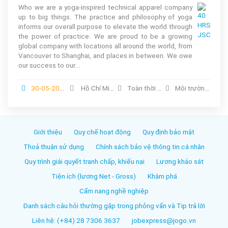
Who we are a yoga-inspired technical apparel company
up to big things. The practice and philosophy of yoga
informs our overall purpose to elevate the world through
the power of practice. We are proud to be a growing
global company with locations all around the world, from
Vancouver to Shanghai, and places in between. We owe
our success to our...
30-05-2026
Hồ Chí Minh
Toàn thời gian
Môi trường ,Dệt may/ Da giày/ Thời trang
Giới thiệu
Quy chế hoạt động
Quy định bảo mật
Thoả thuận sử dụng
Chính sách bảo vệ thông tin cá nhân
Quy trình giải quyết tranh chấp, khiếu nại
Lương khảo sát
Tiện ích (lương Net - Gross)
Khám phá
Cẩm nang nghề nghiệp
Danh sách câu hỏi thường gặp trong phỏng vấn và Tip trả lời
Liên hệ: (+84) 28 7306 3637
jobexpress@jogo.vn