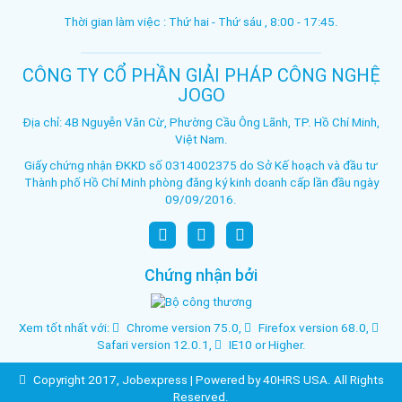
Thời gian làm việc : Thứ hai - Thứ sáu , 8:00 - 17:45.
CÔNG TY CỔ PHẦN GIẢI PHÁP CÔNG NGHỆ
JOGO
Địa chỉ: 4B Nguyễn Văn Cừ, Phường Cầu Ông Lãnh, TP. Hồ Chí Minh,
Việt Nam.
Giấy chứng nhận ĐKKD số 0314002375 do Sở Kế hoạch và đầu tư
Thành phố Hồ Chí Minh phòng đăng ký kinh doanh cấp lần đầu ngày
09/09/2016.
Chứng nhận bởi
Xem tốt nhất với:
Chrome version 75.0
,
Firefox version 68.0
,
Safari version 12.0.1
,
IE10 or Higher
.
Copyright 2017,
Jobexpress
| Powered by
40HRS USA
. All Rights
Reserved.