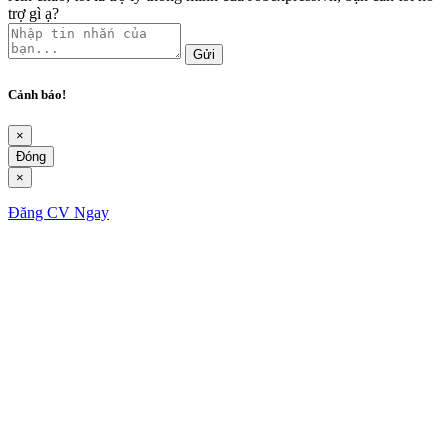
trợ gì ạ?
Gửi
Cảnh báo!
×
Đóng
×
Đăng CV Ngay