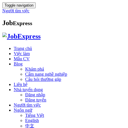
Toggle navigation
Người tìm việc
Job
Express
Trang chủ
Việc làm
Mẫu CV
Blog
Khám phá
Cẩm nang nghề nghiệp
Câu hỏi thường gặp
Liên hệ
Nhà tuyển dụng
Đăng nhập
Đăng tuyển
Người tìm việc
Ngôn ngữ
Tiếng Việt
English
中文