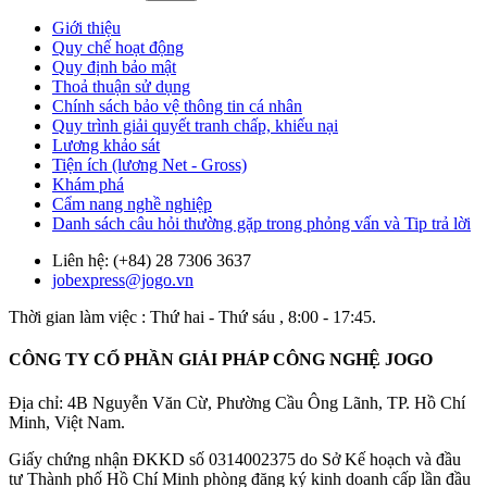
Giới thiệu
Quy chế hoạt động
Quy định bảo mật
Thoả thuận sử dụng
Chính sách bảo vệ thông tin cá nhân
Quy trình giải quyết tranh chấp, khiếu nại
Lương khảo sát
Tiện ích (lương Net - Gross)
Khám phá
Cẩm nang nghề nghiệp
Danh sách câu hỏi thường gặp trong phỏng vấn và Tip trả lời
Liên hệ: (+84) 28 7306 3637
jobexpress@jogo.vn
Thời gian làm việc : Thứ hai - Thứ sáu , 8:00 - 17:45.
CÔNG TY CỔ PHẦN GIẢI PHÁP CÔNG NGHỆ JOGO
Địa chỉ: 4B Nguyễn Văn Cừ, Phường Cầu Ông Lãnh, TP. Hồ Chí
Minh, Việt Nam.
Giấy chứng nhận ĐKKD số 0314002375 do Sở Kế hoạch và đầu
tư Thành phố Hồ Chí Minh phòng đăng ký kinh doanh cấp lần đầu