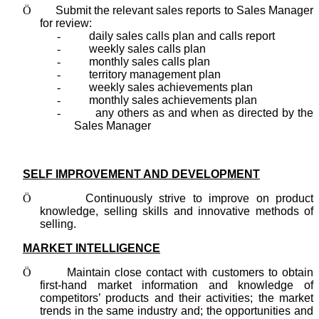
Ö
Submit the relevant sales reports to Sales Manager
for review:
-
daily sales calls plan and calls report
-
weekly sales calls plan
-
monthly sales calls plan
-
territory management plan
-
weekly sales achievements plan
-
monthly sales achievements plan
-
any others as and when as directed by the
Sales Manager
SELF IMPROVEMENT AND DEVELOPMENT
Ö
Continuously strive to improve on product
knowledge, selling skills and innovative methods of
selling.
MARKET INTELLIGENCE
Ö
Maintain close contact with customers to obtain
first-hand market information and knowledge of
competitors’ products and their activities; the market
trends in the same industry and; the opportunities and