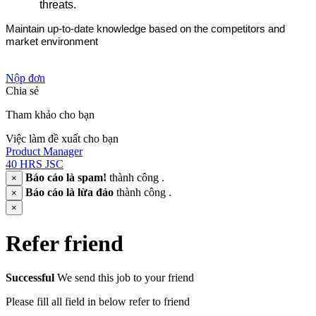
threats.
Maintain up-to-date knowledge based on the competitors and
market environment
Nộp đơn
Chia sẻ
Tham khảo cho bạn
Việc làm đề xuất cho bạn
Product Manager
40 HRS JSC
Báo cáo là spam!
thành công .
×
Báo cáo là lừa đảo
thành công .
×
×
Refer friend
Successful
We send this job to your friend
Please fill all field in below refer to friend