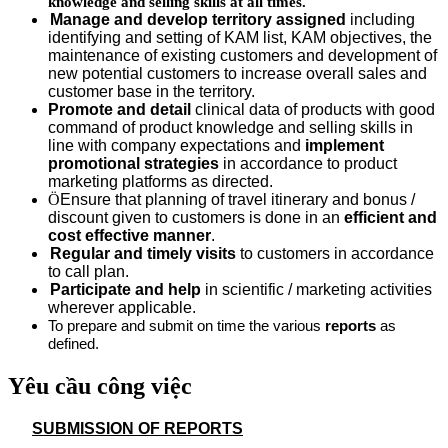
knowledge and selling skills at all times.
Manage and develop territory assigned
including
identifying and setting of KAM list, KAM objectives, the
maintenance of existing customers and development of
new potential customers to increase overall sales and
customer base in the territory.
Promote and detail
clinical data of products with good
command of product knowledge and selling skills in
line with company expectations and
implement
promotional strategies
in accordance to product
marketing platforms as directed.
Ö
Ensure that planning of travel itinerary and bonus /
discount given to customers is done in an
efficient and
cost effective manner
.
Regular and timely visits
to customers in accordance
to call plan.
Participate and help
in scientific / marketing activities
wherever applicable.
To prepare and submit on time the various
reports
as
defined.
Yêu cầu công việc
SUBMISSION OF REPORTS