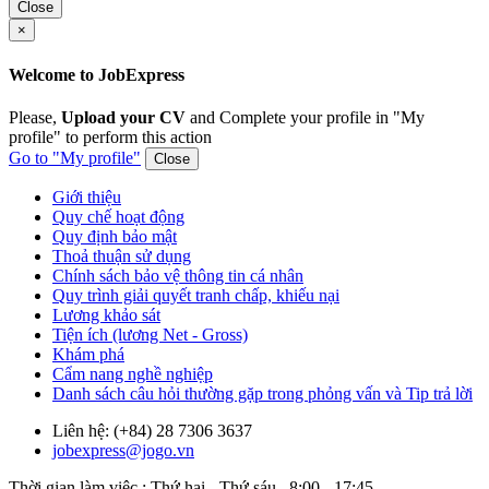
Close
×
Welcome to JobExpress
Please,
Upload your CV
and Complete your profile in "My
profile" to perform this action
Go to "My profile"
Close
Giới thiệu
Quy chế hoạt động
Quy định bảo mật
Thoả thuận sử dụng
Chính sách bảo vệ thông tin cá nhân
Quy trình giải quyết tranh chấp, khiếu nại
Lương khảo sát
Tiện ích (lương Net - Gross)
Khám phá
Cẩm nang nghề nghiệp
Danh sách câu hỏi thường gặp trong phỏng vấn và Tip trả lời
Liên hệ: (+84) 28 7306 3637
jobexpress@jogo.vn
Thời gian làm việc : Thứ hai - Thứ sáu , 8:00 - 17:45.