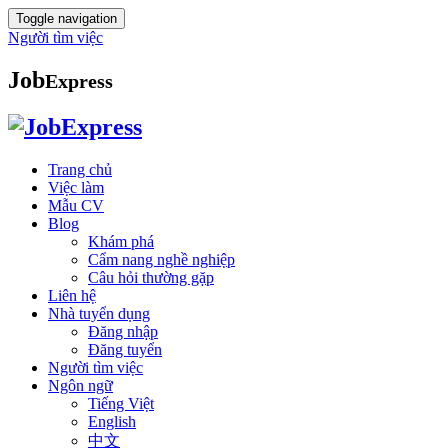
Toggle navigation
Người tìm việc
Job
Express
Trang chủ
Việc làm
Mẫu CV
Blog
Khám phá
Cẩm nang nghề nghiệp
Câu hỏi thường gặp
Liên hệ
Nhà tuyển dụng
Đăng nhập
Đăng tuyển
Người tìm việc
Ngôn ngữ
Tiếng Việt
English
中文