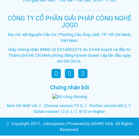
Thời gian làm việc : Thứ hai - Thứ sáu , 8:00 - 17:45.
CÔNG TY CỔ PHẦN GIẢI PHÁP CÔNG NGHỆ
JOGO
Địa chỉ: 4B Nguyễn Văn Cừ, Phường Cầu Ông Lãnh, TP. Hồ Chí Minh,
Việt Nam.
Giấy chứng nhận ĐKKD số 0314002375 do Sở Kế hoạch và đầu tư
Thành phố Hồ Chí Minh phòng đăng ký kinh doanh cấp lần đầu ngày
09/09/2016.
Chứng nhận bởi
Xem tốt nhất với:
Chrome version 75.0
,
Firefox version 68.0
,
Safari version 12.0.1
,
IE10 or Higher
.
Copyright 2017,
Jobexpress
| Powered by
40HRS USA
. All Rights
Reserved.