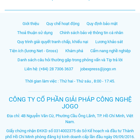
Giới thiệu
Quy chế hoạt động
Quy định bảo mật
Thoả thuận sử dụng
Chính sách bảo vệ thông tin cá nhân
Quy trình giải quyết tranh chấp, khiếu nại
Lương khảo sát
Tiện ích (lương Net - Gross)
Khám phá
Cẩm nang nghề nghiệp
Danh sách câu hỏi thường gặp trong phỏng vấn và Tip trả lời
Liên hệ: (+84) 28 7306 3637
jobexpress@jogo.vn
Thời gian làm việc : Thứ hai - Thứ sáu , 8:00 - 17:45.
CÔNG TY CỔ PHẦN GIẢI PHÁP CÔNG NGHỆ
JOGO
Địa chỉ: 4B Nguyễn Văn Cừ, Phường Cầu Ông Lãnh, TP. Hồ Chí Minh, Việt
Nam.
Giấy chứng nhận ĐKKD số 0314002375 do Sở Kế hoạch và đầu tư Thành
phố Hồ Chí Minh phòng đăng ký kinh doanh cấp lần đầu ngày 09/09/2016.