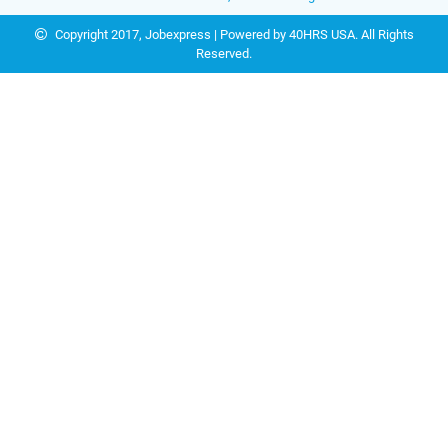
Copyright 2017,
Jobexpress
| Powered by
40HRS USA
. All Rights
Reserved.