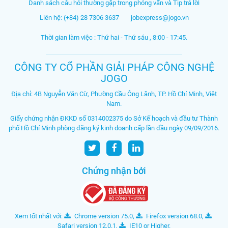
Danh sách câu hỏi thường gặp trong phỏng vấn và Tip trả lời
Liên hệ: (+84) 28 7306 3637
jobexpress@jogo.vn
Thời gian làm việc : Thứ hai - Thứ sáu , 8:00 - 17:45.
CÔNG TY CỔ PHẦN GIẢI PHÁP CÔNG NGHỆ
JOGO
Địa chỉ: 4B Nguyễn Văn Cừ, Phường Cầu Ông Lãnh, TP. Hồ Chí Minh, Việt
Nam.
Giấy chứng nhận ĐKKD số 0314002375 do Sở Kế hoạch và đầu tư Thành
phố Hồ Chí Minh phòng đăng ký kinh doanh cấp lần đầu ngày 09/09/2016.
Chứng nhận bởi
Xem tốt nhất với:
Chrome version 75.0
,
Firefox version 68.0
,
Safari version 12.0.1
,
IE10 or Higher
.