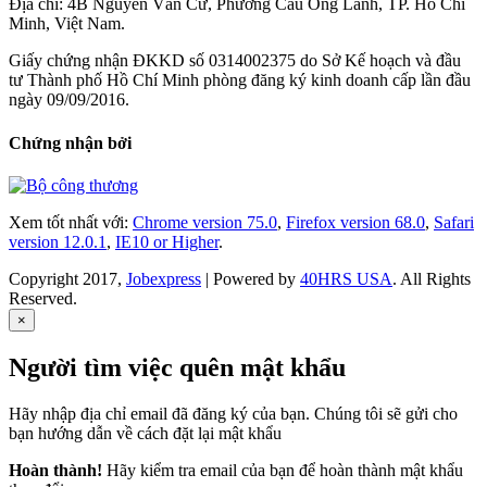
Địa chỉ: 4B Nguyễn Văn Cừ, Phường Cầu Ông Lãnh, TP. Hồ Chí
Minh, Việt Nam.
Giấy chứng nhận ĐKKD số 0314002375 do Sở Kế hoạch và đầu
tư Thành phố Hồ Chí Minh phòng đăng ký kinh doanh cấp lần đầu
ngày 09/09/2016.
Chứng nhận bởi
Xem tốt nhất với:
Chrome version 75.0
,
Firefox version 68.0
,
Safari
version 12.0.1
,
IE10 or Higher
.
Copyright 2017,
Jobexpress
| Powered by
40HRS USA
. All Rights
Reserved.
×
Người tìm việc quên mật khẩu
Hãy nhập địa chỉ email đã đăng ký của bạn. Chúng tôi sẽ gửi cho
bạn hướng dẫn về cách đặt lại mật khẩu
Hoàn thành!
Hãy kiểm tra email của bạn để hoàn thành mật khẩu