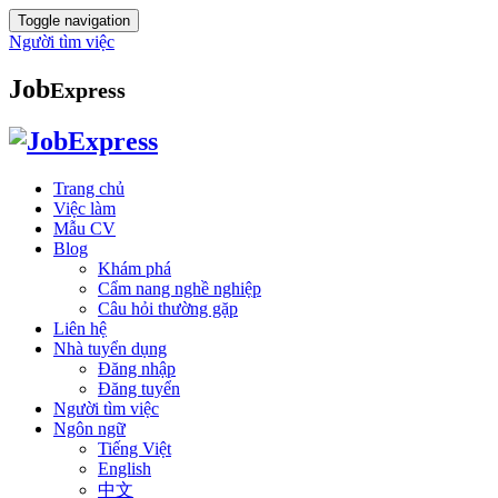
Toggle navigation
Người tìm việc
Job
Express
Trang chủ
Việc làm
Mẫu CV
Blog
Khám phá
Cẩm nang nghề nghiệp
Câu hỏi thường gặp
Liên hệ
Nhà tuyển dụng
Đăng nhập
Đăng tuyển
Người tìm việc
Ngôn ngữ
Tiếng Việt
English
中文