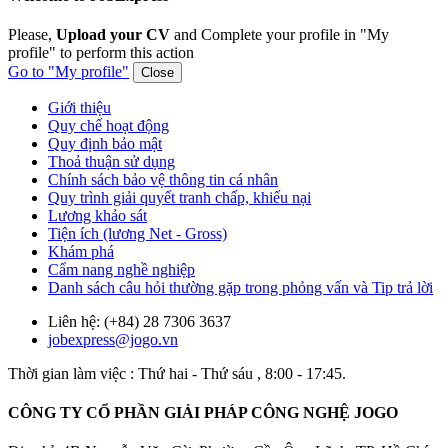
Please,
Upload your CV
and Complete your profile in "My
profile" to perform this action
Go to "My profile"
Close
Giới thiệu
Quy chế hoạt động
Quy định bảo mật
Thoả thuận sử dụng
Chính sách bảo vệ thông tin cá nhân
Quy trình giải quyết tranh chấp, khiếu nại
Lương khảo sát
Tiện ích (lương Net - Gross)
Khám phá
Cẩm nang nghề nghiệp
Danh sách câu hỏi thường gặp trong phỏng vấn và Tip trả lời
Liên hệ: (+84) 28 7306 3637
jobexpress@jogo.vn
Thời gian làm việc : Thứ hai - Thứ sáu , 8:00 - 17:45.
CÔNG TY CỔ PHẦN GIẢI PHÁP CÔNG NGHỆ JOGO