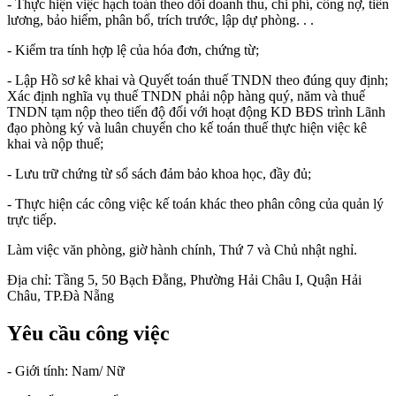
- Thực hiện việc hạch toán theo dõi doanh thu, chi phí, công nợ, tiền
lương, bảo hiểm, phân bổ, trích trước, lập dự phòng. . .
- Kiểm tra tính hợp lệ của hóa đơn, chứng từ;
- Lập Hồ sơ kê khai và Quyết toán thuế TNDN theo đúng quy định;
Xác định nghĩa vụ thuế TNDN phải nộp hàng quý, năm và thuế
TNDN tạm nộp theo tiến độ đối với hoạt động KD BĐS trình Lãnh
đạo phòng ký và luân chuyển cho kế toán thuế thực hiện việc kê
khai và nộp thuế;
- Lưu trữ chứng từ sổ sách đảm bảo khoa học, đầy đủ;
- Thực hiện các công việc kế toán khác theo phân công của quản lý
trực tiếp.
Làm việc văn phòng, giờ hành chính, Thứ 7 và Chủ nhật nghỉ.
Địa chỉ: Tầng 5, 50 Bạch Đằng, Phường Hải Châu I, Quận Hải
Châu, TP.Đà Nẵng
Yêu cầu công việc
- Giới tính: Nam/ Nữ