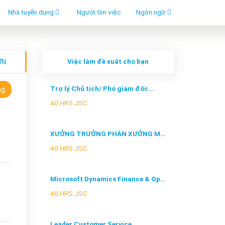
Nhà tuyển dụng
Người tìm việc
Ngôn ngữ
ƠN
Việc làm đề xuất cho bạn
Trợ lý Chủ tịch/ Phó giám đốc...
ng
40 HRS JSC
XƯỞNG TRƯỞNG PHÂN XƯỞNG MAY
40 HRS JSC
Microsoft Dynamics Finance & Operati...
40 HRS JSC
Leader Customer Service