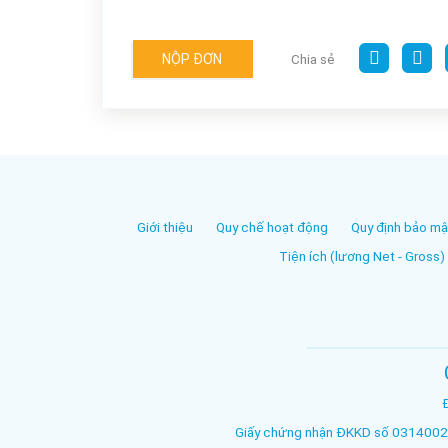
NỘP ĐƠN
Chia sẻ
Giới thiệu
Quy chế hoạt động
Quy định bảo mậ
Tiện ích (lương Net - Gross)
Giấy chứng nhận ĐKKD số 03140023