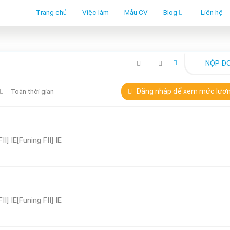
Trang chủ
Việc làm
Mẫu CV
Blog
Liên hệ
NỘP Đ
Đăng nhập để xem mức lươ
Toàn thời gian
II] IE[Funing FII] IE
II] IE[Funing FII] IE