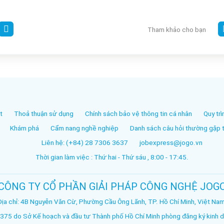
Tham khảo cho bạn
t
Thoả thuận sử dụng
Chính sách bảo vệ thông tin cá nhân
Quy trì
Khám phá
Cẩm nang nghề nghiệp
Danh sách câu hỏi thường gặp tr
Liên hệ: (+84) 28 7306 3637
jobexpress@jogo.vn
Thời gian làm việc : Thứ hai - Thứ sáu , 8:00 - 17:45.
CÔNG TY CỔ PHẦN GIẢI PHÁP CÔNG NGHỆ JOG
Địa chỉ: 4B Nguyễn Văn Cừ, Phường Cầu Ông Lãnh, TP. Hồ Chí Minh, Việt Nam
75 do Sở Kế hoạch và đầu tư Thành phố Hồ Chí Minh phòng đăng ký kinh d