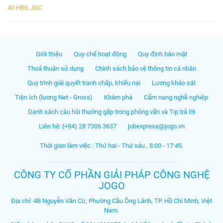
40 HRS JSC
Giới thiệu
Quy chế hoạt động
Quy định bảo mật
Thoả thuận sử dụng
Chính sách bảo vệ thông tin cá nhân
Quy trình giải quyết tranh chấp, khiếu nại
Lương khảo sát
Tiện ích (lương Net - Gross)
Khám phá
Cẩm nang nghề nghiệp
Danh sách câu hỏi thường gặp trong phỏng vấn và Tip trả lời
Liên hệ: (+84) 28 7306 3637
jobexpress@jogo.vn
Thời gian làm việc : Thứ hai - Thứ sáu , 8:00 - 17:45.
CÔNG TY CỔ PHẦN GIẢI PHÁP CÔNG NGHỆ
JOGO
Địa chỉ: 4B Nguyễn Văn Cừ, Phường Cầu Ông Lãnh, TP. Hồ Chí Minh, Việt
Nam.