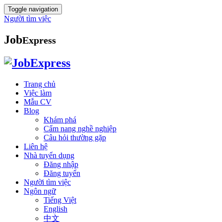
Toggle navigation
Người tìm việc
Job
Express
Trang chủ
Việc làm
Mẫu CV
Blog
Khám phá
Cẩm nang nghề nghiệp
Câu hỏi thường gặp
Liên hệ
Nhà tuyển dụng
Đăng nhập
Đăng tuyển
Người tìm việc
Ngôn ngữ
Tiếng Việt
English
中文