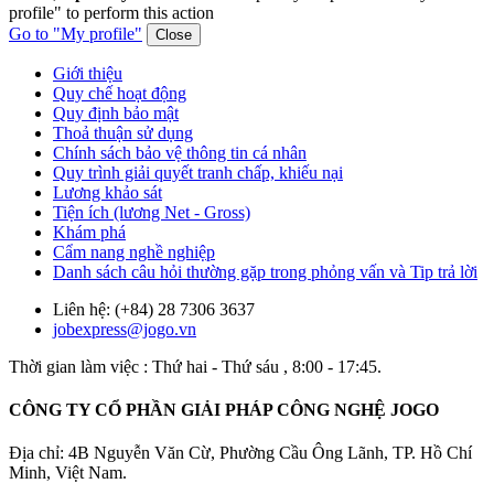
profile" to perform this action
Go to "My profile"
Close
Giới thiệu
Quy chế hoạt động
Quy định bảo mật
Thoả thuận sử dụng
Chính sách bảo vệ thông tin cá nhân
Quy trình giải quyết tranh chấp, khiếu nại
Lương khảo sát
Tiện ích (lương Net - Gross)
Khám phá
Cẩm nang nghề nghiệp
Danh sách câu hỏi thường gặp trong phỏng vấn và Tip trả lời
Liên hệ: (+84) 28 7306 3637
jobexpress@jogo.vn
Thời gian làm việc : Thứ hai - Thứ sáu , 8:00 - 17:45.
CÔNG TY CỔ PHẦN GIẢI PHÁP CÔNG NGHỆ JOGO
Địa chỉ: 4B Nguyễn Văn Cừ, Phường Cầu Ông Lãnh, TP. Hồ Chí
Minh, Việt Nam.