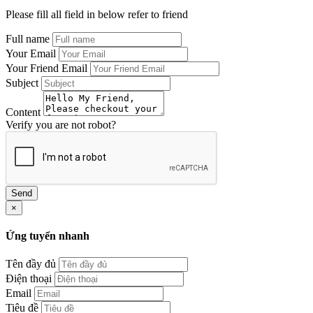
Please fill all field in below refer to friend
Full name
Your Email
Your Friend Email
Subject
Content
Verify you are not robot?
Send
×
Ứng tuyển nhanh
Tên đầy đủ
Điện thoại
Email
Tiêu đề