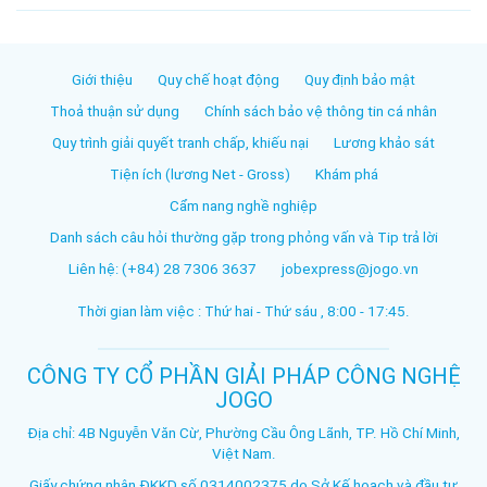
Giới thiệu
Quy chế hoạt động
Quy định bảo mật
Thoả thuận sử dụng
Chính sách bảo vệ thông tin cá nhân
Quy trình giải quyết tranh chấp, khiếu nại
Lương khảo sát
Tiện ích (lương Net - Gross)
Khám phá
Cẩm nang nghề nghiệp
Danh sách câu hỏi thường gặp trong phỏng vấn và Tip trả lời
Liên hệ: (+84) 28 7306 3637
jobexpress@jogo.vn
Thời gian làm việc : Thứ hai - Thứ sáu , 8:00 - 17:45.
CÔNG TY CỔ PHẦN GIẢI PHÁP CÔNG NGHỆ
JOGO
Địa chỉ: 4B Nguyễn Văn Cừ, Phường Cầu Ông Lãnh, TP. Hồ Chí Minh,
Việt Nam.
Giấy chứng nhận ĐKKD số 0314002375 do Sở Kế hoạch và đầu tư