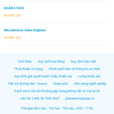
QUẢN LÍ KHO
40 HRS JSC
Microdevices Sales Engineer
40 HRS JSC
Giới thiệu
Quy chế hoạt động
Quy định bảo mật
Thoả thuận sử dụng
Chính sách bảo vệ thông tin cá nhân
Quy trình giải quyết tranh chấp, khiếu nại
Lương khảo sát
Tiện ích (lương Net - Gross)
Khám phá
Cẩm nang nghề nghiệp
Danh sách câu hỏi thường gặp trong phỏng vấn và Tip trả lời
Liên hệ: (+84) 28 7306 3637
jobexpress@jogo.vn
Thời gian làm việc : Thứ hai - Thứ sáu , 8:00 - 17:45.