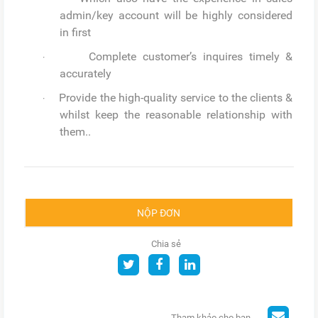
admin/key account will be highly considered
in first
Complete customer’s inquires timely &
·
accurately
Provide the high-quality service to the clients &
·
whilst keep the reasonable relationship with
them..
NỘP ĐƠN
Chia sẻ
Tham khảo cho bạn