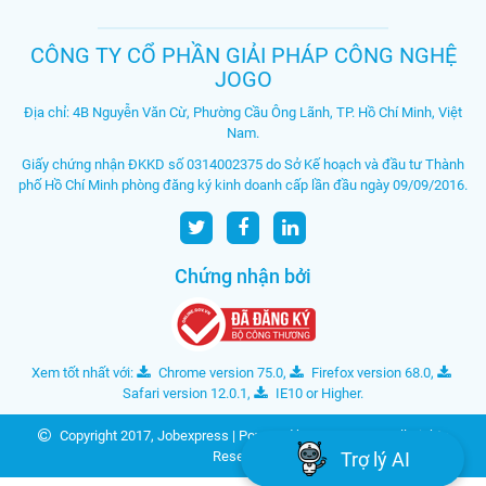
CÔNG TY CỔ PHẦN GIẢI PHÁP CÔNG NGHỆ
JOGO
Địa chỉ: 4B Nguyễn Văn Cừ, Phường Cầu Ông Lãnh, TP. Hồ Chí Minh, Việt
Nam.
Giấy chứng nhận ĐKKD số 0314002375 do Sở Kế hoạch và đầu tư Thành
phố Hồ Chí Minh phòng đăng ký kinh doanh cấp lần đầu ngày 09/09/2016.
Chứng nhận bởi
Xem tốt nhất với:
Chrome version 75.0
,
Firefox version 68.0
,
Safari version 12.0.1
,
IE10 or Higher
.
Copyright 2017,
Jobexpress
| Powered by
40HRS USA
. All Rights
Trợ lý AI
Reserved.