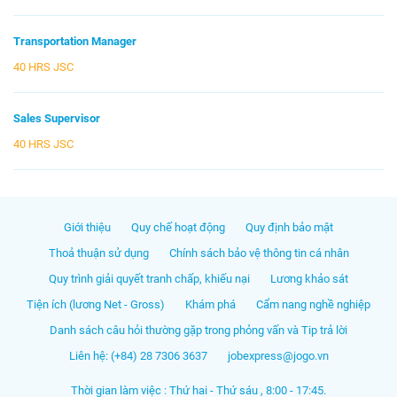
Transportation Manager
40 HRS JSC
Sales Supervisor
40 HRS JSC
Giới thiệu
Quy chế hoạt động
Quy định bảo mật
Thoả thuận sử dụng
Chính sách bảo vệ thông tin cá nhân
Quy trình giải quyết tranh chấp, khiếu nại
Lương khảo sát
Tiện ích (lương Net - Gross)
Khám phá
Cẩm nang nghề nghiệp
Danh sách câu hỏi thường gặp trong phỏng vấn và Tip trả lời
Liên hệ: (+84) 28 7306 3637
jobexpress@jogo.vn
Thời gian làm việc : Thứ hai - Thứ sáu , 8:00 - 17:45.