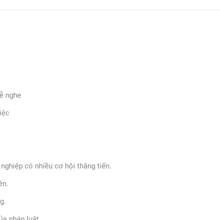
dễ nghe
iệc
nghiệp có nhiều cơ hội thăng tiến.
ên.
g.
a pháp luật.