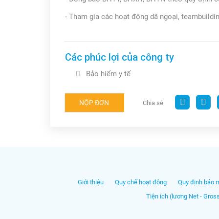
- Tham gia các hoạt động dã ngoại, teambuildin
Các phúc lợi của công ty
Bảo hiểm y tế
NỘP ĐƠN
Chia sẻ
Giới thiệu
Quy chế hoạt động
Quy định bảo 
Tiện ích (lương Net - Gros