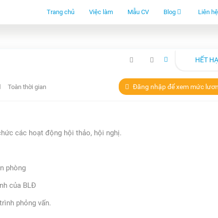
Trang chủ
Việc làm
Mẫu CV
Blog
Liên hệ
HẾT H
Đăng nhập để xem mức lươ
Toàn thời gian
hức các hoạt động hội thảo, hội nghị.
ăn phòng
ành của BLĐ
 trình phỏng vấn.