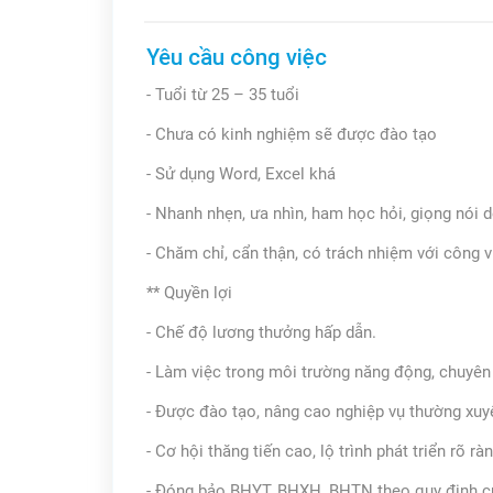
Yêu cầu công việc
- Tuổi từ 25 – 35 tuổi
- Chưa có kinh nghiệm sẽ được đào tạo
- Sử dụng Word, Excel khá
- Nhanh nhẹn, ưa nhìn, ham học hỏi, giọng nói 
- Chăm chỉ, cẩn thận, có trách nhiệm với công v
** Quyền lợi
- Chế độ lương thưởng hấp dẫn.
- Làm việc trong môi trường năng động, chuyên 
- Được đào tạo, nâng cao nghiệp vụ thường xuy
- Cơ hội thăng tiến cao, lộ trình phát triển rõ ràn
- Đóng bảo BHYT, BHXH, BHTN theo quy định củ