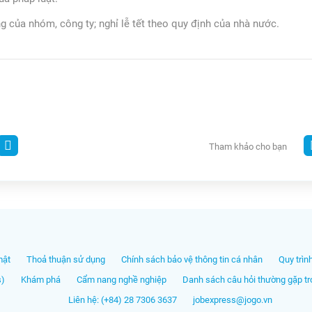
g của nhóm, công ty; nghỉ lễ tết theo quy định của nhà nước.
Tham khảo cho bạn
mật
Thoả thuận sử dụng
Chính sách bảo vệ thông tin cá nhân
Quy trìn
s)
Khám phá
Cẩm nang nghề nghiệp
Danh sách câu hỏi thường gặp tro
Liên hệ: (+84) 28 7306 3637
jobexpress@jogo.vn