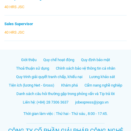
40 HRS JSC
Sales Supervisor
40 HRS JSC
Giới thiệu
Quy chế hoạt động
Quy định bảo mật
Thoả thuận sử dụng
Chính sách bảo vệ thông tin cá nhân
Quy trình giải quyết tranh chấp, khiếu nại
Lương khảo sát
Tiện ích (lương Net - Gross)
Khám phá
Cẩm nang nghề nghiệp
Danh sách câu hỏi thường gặp trong phỏng vấn và Tip trả lời
Liên hệ: (+84) 28 7306 3637
jobexpress@jogo.vn
Thời gian làm việc : Thứ hai - Thứ sáu , 8:00 - 17:45.
CÔNG TY CỔ PHẦN GIẢI PHÁP CÔNG NGHỆ