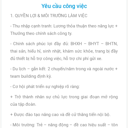
Yêu cầu công việc
1. QUYỀN LỢI & MÔI TRƯỜNG LÀM VIỆC
- Thu nhập cạnh tranh: Lương thỏa thuận theo năng lực +
Thưởng theo chính sách công ty.
- Chính sách phúc lợi đầy đủ: BHXH – BHYT – BHTN,
thai sản, hiếu hỉ, sinh nhật, khám sức khỏe, trang bị đầy
đủ thiết bị hỗ trợ công việc, hỗ trợ chi phí gửi xe.
- Du lịch – gắn kết: 2 chuyến/năm trong và ngoài nước +
team building định kỳ.
- Cơ hội phát triển sự nghiệp rõ ràng:
+ Trở thành nhân sự chủ lực trong giai đoạn mở rộng
của tập đoàn.
+ Được đào tạo nâng cao và đề cử thăng tiến nội bộ.
- Môi trường: Trẻ – năng động – đề cao hiệu suất – tôn