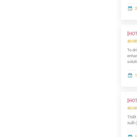
2
[HO
40 H
To dr
enhan
solut
1
[HO
40 H
Thiết
xuất 
1