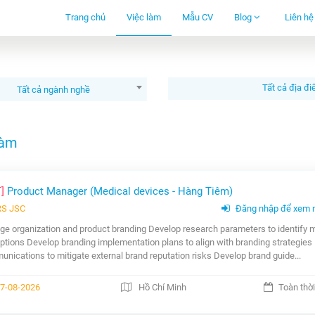
Trang chủ
Việc làm
Mẫu CV
Blog
Liên hệ
Tất cả ngành nghề
làm
T]
Product Manager (Medical devices - Hàng Tiêm)
RS JSC
Đăng nhập để xem 
e organization and product branding Develop research parameters to identify 
ptions Develop branding implementation plans to align with branding strategies
nications to mitigate external brand reputation risks Develop brand guide...
7-08-2026
Hồ Chí Minh
Toàn thời