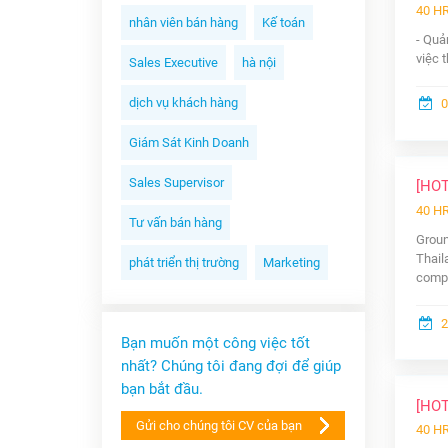
40 H
nhân viên bán hàng
Kế toán
- Quả
việc 
Sales Executive
hà nội
dịch vụ khách hàng
0
Giám Sát Kinh Doanh
Sales Supervisor
[HO
40 H
Tư vấn bán hàng
Groun
Thail
phát triển thị trường
Marketing
compa
2
Bạn muốn một công việc tốt
nhất? Chúng tôi đang đợi để giúp
bạn bắt đầu.
[HO
Gửi cho chúng tôi CV của bạn
40 H