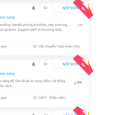
Hot
NỘP ĐƠN
mức lương
dling. Handle pricing activities, rate sourcing,
l systems. Support staff in resolving daily
 gian
Vận chuyển/ Giao nhận/ Kho
Hot
NỘP ĐƠN
mức lương
i năng để cầm lái dự án trọng điểm: Hệ thống
ĩa cách...
 gian
CNTT - Phần mềm