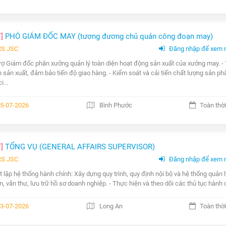
T]
PHÓ GIÁM ĐỐC MAY (tương đương chủ quản công đoạn may)
RS JSC
Đăng nhập để xem 
trợ Giám đốc phân xưởng quản lý toàn diện hoạt động sản xuất của xưởng may. - T
 sản xuất, đảm bảo tiến độ giao hàng. - Kiểm soát và cải tiến chất lượng sản ph
...
5-07-2026
Bình Phước
Toàn thời
T]
TỔNG VỤ (GENERAL AFFAIRS SUPERVISOR)
RS JSC
Đăng nhập để xem 
ết lập hệ thống hành chính: Xây dựng quy trình, quy định nội bộ và hệ thống quản l
n, văn thư, lưu trữ hồ sơ doanh nghiệp. - Thực hiện và theo dõi các thủ tục hành ch
3-07-2026
Long An
Toàn thời