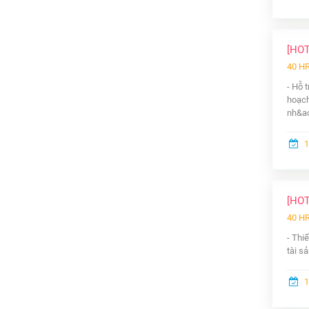
[HO
40 H
- Hỗ 
hoạch
nh&aci
1
[HO
40 H
- Thi
tài sả
1