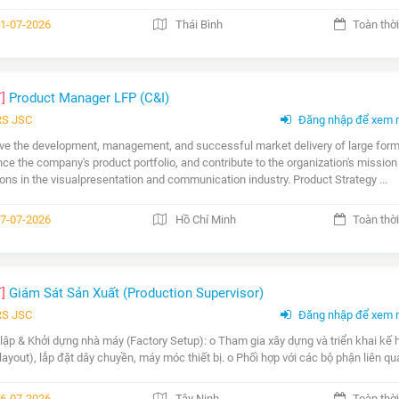
1-07-2026
Thái Bình
Toàn thời
T]
Product Manager LFP (C&I)
RS JSC
Đăng nhập để xem 
ive the development, management, and successful market delivery of large form
ce the company's product portfolio, and contribute to the organization's mission
ions in the visualpresentation and communication industry. Product Strategy ...
7-07-2026
Hồ Chí Minh
Toàn thời
T]
Giám Sát Sản Xuất (Production Supervisor)
RS JSC
Đăng nhập để xem 
 lập & Khởi dựng nhà máy (Factory Setup): o Tham gia xây dựng và triển khai kế
(layout), lắp đặt dây chuyền, máy móc thiết bị. o Phối hợp với các bộ phận liên q
6-07-2026
Tây Ninh
Toàn thời