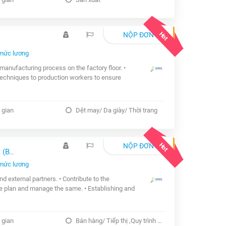
Hot
NỘP ĐƠN
mức lương
 manufacturing process on the factory floor. •
techniques to production workers to ensure
 gian
Dệt may/ Da giày/ Thời trang
Hot
NỘP ĐƠN
BA)
mức lương
d external partners. • Contribute to the
ne plan and manage the same. • Establishing and
 gian
Bán hàng/ Tiếp thị ,Quy trình sản xuất ,Vận chuyển/ Giao nhận/ Kho