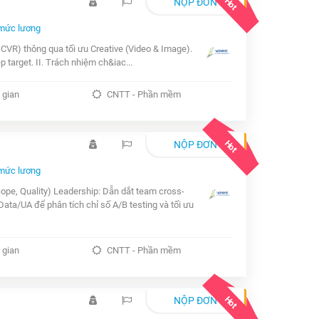
Hot
NỘP ĐƠN
mức lương
, CVR) thông qua tối ưu Creative (Video & Image).
 target. II. Trách nhiệm ch&iac...
 gian
CNTT - Phần mềm
Hot
NỘP ĐƠN
mức lương
ope, Quality) Leadership: Dẫn dắt team cross-
Data/UA để phân tích chỉ số A/B testing và tối ưu
 gian
CNTT - Phần mềm
Hot
NỘP ĐƠN