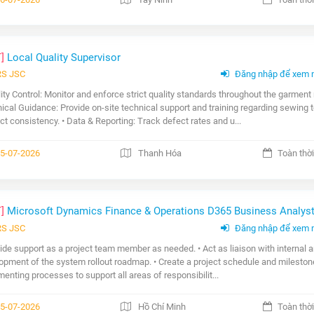
T]
Local Quality Supervisor
RS JSC
Đăng nhập để xem 
lity Control: Monitor and enforce strict quality standards throughout the garment
ical Guidance: Provide on-site technical support and training regarding sewing 
ct consistency. • Data & Reporting: Track defect rates and u...
5-07-2026
Thanh Hóa
Toàn thời
T]
Microsoft Dynamics Finance & Operations D365 Business Analyst (
RS JSC
Đăng nhập để xem 
vide support as a project team member as needed. • Act as liaison with internal an
opment of the system rollout roadmap. • Create a project schedule and milesto
enting processes to support all areas of responsibilit...
5-07-2026
Hồ Chí Minh
Toàn thời