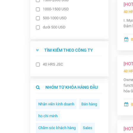
Kế toán/ Kiểm toán/ Thuế
[HO
1000-1500 USD
40 H
500-1000 USD
I. Mụ
Đảm b
dưới 500 USD
0
TÌM KIẾM THEO CÔNG TY
[HO
40 HRS JSC
40 H
Owner
funct
NHÓM TỪ KHÓA HÀNG ĐẦU
hóa G
Nhân viên kinh doanh
Bán hàng
0
ho chi minh
Chăm sóc khách hàng
Sales
[HO