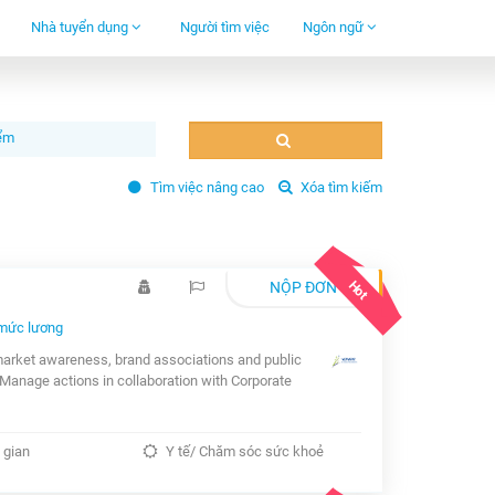
Nhà tuyển dụng
Người tìm việc
Ngôn ngữ
Tìm việc nâng cao
Xóa tìm kiếm
Hot
NỘP ĐƠN
mức lương
market awareness, brand associations and public
 Manage actions in collaboration with Corporate
 gian
Y tế/ Chăm sóc sức khoẻ