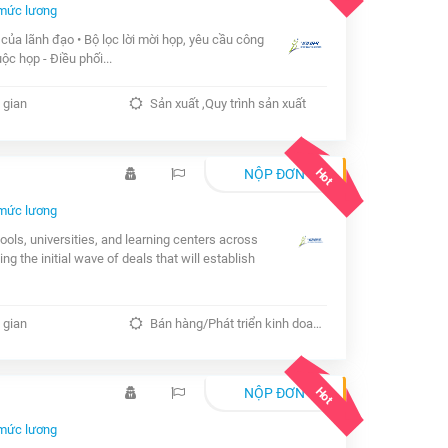
mức lương
c của lãnh đạo • Bộ lọc lời mời họp, yêu cầu công
ộc họp - Điều phối...
 gian
Sản xuất ,Quy trình sản xuất
Hot
NỘP ĐƠN
mức lương
ols, universities, and learning centers across
g the initial wave of deals that will establish
 gian
Bán hàng/Phát triển kinh doanh
Hot
NỘP ĐƠN
mức lương