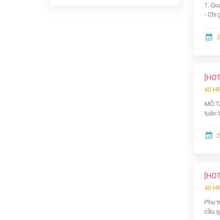
1. Qu
- Chi 
2
[HO
40 H
MÔ TẢ
tuân 
2
[HO
40 H
Phụ t
cầu q