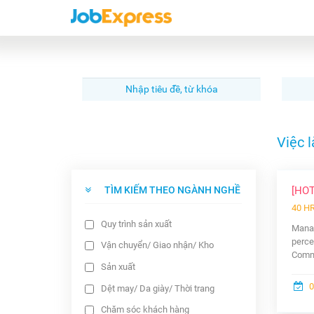
Việc 
TÌM KIẾM THEO NGÀNH NGHỀ
[HO
40 H
Quy trình sản xuất
Manag
perce
Vận chuyển/ Giao nhận/ Kho
Commu
Sản xuất
0
Dệt may/ Da giày/ Thời trang
Chăm sóc khách hàng