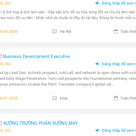
RS JSC
Đăng nhập để xem 
n lý lịch họp & lịch làm việc • Sắp xếp lịch, tối ưu hóa xung đột và chu kỳ làm việ
theo mức độ ưu tiên • Nhắc nhở và chuẩn bị đầy đủ tài liệu, thông tin trước mỗi cu
4-08-2026
Hà Nội
Toàn thời
T]
Business Development Executive
RS JSC
Đăng nhập để xem 
d-Up Lead Gen: Actively prospect, cold call, and network to open doors with scho
and Early-Stage Penetration: Turn cold prospects into foundational partners, closin
nys presence Localize the Pitch: Translate company’s global val...
8-07-2026
khác
Toàn thời
T]
XƯỞNG TRƯỞNG PHÂN XƯỞNG MAY
RS JSC
Đăng nhập để xem 