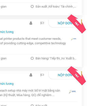
 gian
Sản xuất ,Kế toán/ Tài chính ,Kế toán/ Kiểm toán/ Thuế
Hot
NỘP ĐƠN
mức lương
at printer products that meet customer needs,
 of providing cutting-edge, competitive technology
 gian
Bán hàng/ Tiếp thị ,In/ Xuất bản
Hot
NỘP ĐƠN
mức lương
 hoạch setup nhà máy mới: bố trí mặt bằng sản
uan (Kỹ thuật, Mua hàng, QC) để nghiệm ...
 gian
Sản xuất