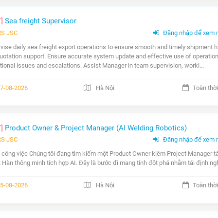
T]
Sea freight Supervisor
RS JSC
Đăng nhập để xem 
vise daily sea freight export operations to ensure smooth and timely shipment han
uotation support. Ensure accurate system update and effective use of operationa
tional issues and escalations. Assist Manager in team supervision, workl...
7-08-2026
Hà Nội
Toàn thời
T]
Product Owner & Project Manager (AI Welding Robotics)
RS JSC
Đăng nhập để xem 
 công việc Chúng tôi đang tìm kiếm một Product Owner kiêm Project Manager tà
 Hàn thông minh tích hợp AI. Đây là bước đi mang tính đột phá nhằm tái định ngh
5-08-2026
Hà Nội
Toàn thời