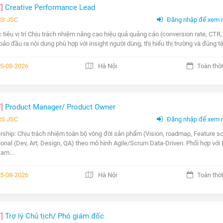
T]
Creative Performance Lead
RS JSC
Đăng nhập để xem 
c tiêu vị trí Chịu trách nhiệm nâng cao hiệu quả quảng cáo (conversion rate, CTR
ảo đầu ra nội dung phù hợp với insight người dùng, thị hiếu thị trường và đúng tệp
5-08-2026
Hà Nội
Toàn thời
T]
Product Manager/ Product Owner
RS JSC
Đăng nhập để xem 
ship: Chịu trách nhiệm toàn bộ vòng đời sản phẩm (Vision, roadmap, Feature sc
ional (Dev, Art, Design, QA) theo mô hình Agile/Scrum Data-Driven: Phối hợp với 
am...
5-08-2026
Hà Nội
Toàn thời
T]
Trợ lý Chủ tịch/ Phó giám đốc