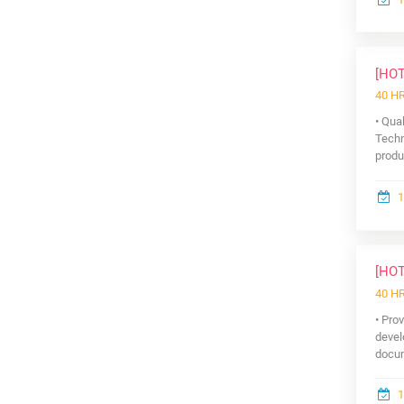
[HO
40 H
• Qua
Techn
produ
1
[HO
40 H
• Pro
devel
docum
1