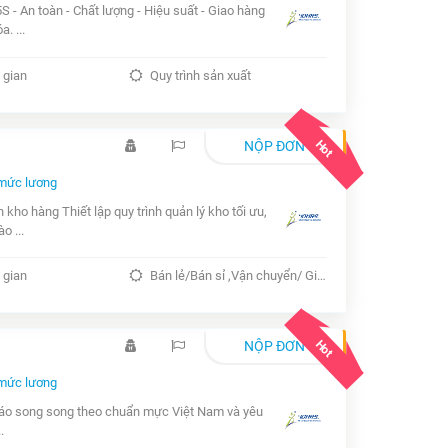
S - An toàn - Chất lượng - Hiệu suất - Giao hàng
. ...
 gian
Quy trình sản xuất
Hot
NỘP ĐƠN
mức lương
ho hàng Thiết lập quy trình quản lý kho tối ưu,
o ...
 gian
Bán lẻ/Bán sỉ ,Vận chuyển/ Giao nhận/ Kho ,Vận chuyển/ Giao nhận/ Kho
Hot
NỘP ĐƠN
mức lương
o cáo song song theo chuẩn mực Việt Nam và yêu
.